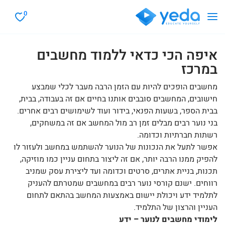
0
איפה הכי כדאי ללמוד מחשבים
במרכז
מחשבים הופכים להיות עם הזמן הרבה מעבר לכלי שמבצע
חישובים, המחשבים סובבים אותנו בחיים אם זה בעבודה, בבית,
בבית הספר, בשעות הפנאי, בידור ועוד לשימושים רבים אחרים.
בני נוער רבים מבלים זמן רב מול המחשב אם זה במשחקים,
רשתות חברתיות וכדומה.
אפשר לתעל את הנכונות של הנוער להשתמש במחשב ולעזור לו
להפיק ממנו הרבה יותר, אם זה ליצור בתחום עניין כמו מוזיקה,
תכנות, בניית אתרים, סרטים וכדומה ועד ליצירת עסק שמניב
רווחים. ישנם קורסי נוער רבים במחשבים שמטרתם להעניק
לתלמיד ידע ויכולת יישום באמצעות המחשב בהתאם לתחום
העניין והרצון של התלמיד.
לימודי מחשבים לנוער – ידע