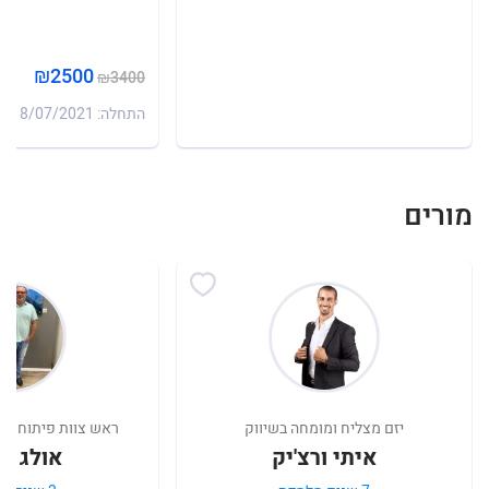
₪2500
₪3400
התחלה: 18/07/2021
מורים
יזם מצליח ומומחה בשיווק
ראש צוות פיתוח תוכ
איתי ורצ'יק
אולג קר