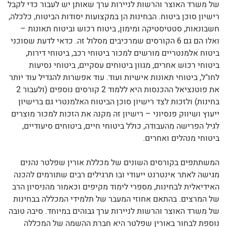
של משרד האוצר והרשות לניירות ערך שאותן יש לעבור כדי לקבל
רישיון סוכן ביטוח. הבחינות הן במקצועות יסודות הביטוח, כלכלה,
חשבונאות, סטטיסטיקה ומימון, ביטוח רכוש וביטוח תאונות –
ואלו הם גם 6 הקורסים שמרכיבים מסלול זה. כדאי לדעת שסוכני
ביטוח אלמנטריים מורשים למכור ביטוחי רכב, ביטוחי דירות,
ביטוחי רכוש אחרים, מגוון ביטוחים עסקיים, ביטוחי נסיעות
לחו"ל, ביטוחי תאונות אישיות ועוד. עוד אפשרות להגדיל עוד יותר
את פוטנציאל ההכנסות היא ללמוד 2 קורסים נוספים (ולעבור 2
בחינות) ולזכות לצד רישיון סוכן הביטוח האלמנטרי גם ברישיון
ייעוץ ושיווק פנסיוני – רישיון זה מקנה את הזכות למכור מוצרים
לגיל הפרישה מהעבודה, כולל ביטוחי חיים, ביטוחים סיעודיים,
ביטוחי מנהלים ואחרים.
המשתתפים בקורסים השונים של מכללת אורין שפלטר נהנים
מגישה לאתר אינטרנט ייעודי ובו תרגילים רבים שתורמים להכנה
האידיאלית לבחינות, מספרי לימוד מקיפים וכאמור מהניסיון הרב
של המרצים. בהתאם אחוזי המעבר של תלמידי המכללה בבחינות
של משרד האוצר והרשות לניירות ערך גבוהים במיוחד. סיבה טובה
נוספת לבחור באורין שפלטר היא חברת ההשמה של המכללה