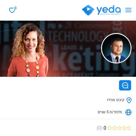
0
קיבוץ מגידו
מלמד/ת 5 שנים
(0)
0