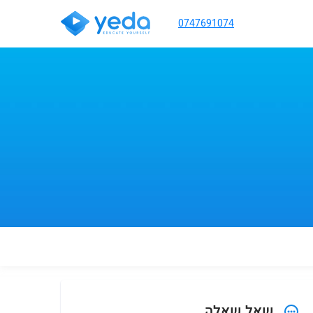
0747691074
שאל שאלה