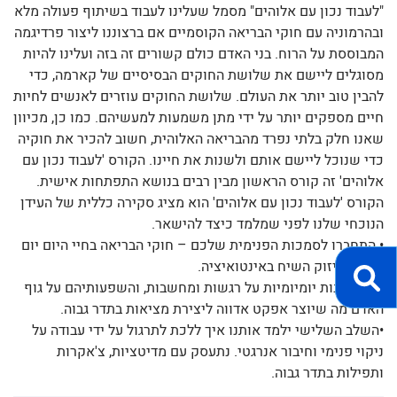
"לעבוד נכון עם אלוהים" מסמל שעלינו לעבוד בשיתוף פעולה מלא
ובהרמוניה עם חוקי הבריאה הקוסמיים אם ברצוננו ליצור פרדיגמה
המבוססת על הרוח. בני האדם כולם קשורים זה בזה ועלינו להיות
מסוגלים ליישם את שלושת החוקים הבסיסיים של קארמה, כדי
להבין טוב יותר את העולם. שלושת החוקים עוזרים לאנשים לחיות
חיים מספקים יותר על ידי מתן משמעות למעשיהם. כמו כן, מכיוון
שאנו חלק בלתי נפרד מהבריאה האלוהית, חשוב להכיר את חוקיה
כדי שנוכל ליישם אותם ולשנות את חיינו. הקורס 'לעבוד נכון עם
אלוהים' זה קורס הראשון מבין רבים בנושא התפתחות אישית.
הקורס 'לעבוד נכון עם אלוהים' הוא מציג סקירה כללית של העידן
הנוכחי שלנו לפני שמלמד כיצד להישאר.
• התחברו לסמכות הפנימית שלכם – חוקי הבריאה בחיי היום יום
על ידי חיזוק השיח באינטואיציה.
•עם תובנות יומיומיות על רגשות ומחשבות, והשפעותיהם על גוף
האדם מה שיוצר אפקט אדווה ליצירת מציאות בתדר גבוה.
•השלב השלישי ילמד אותנו איך ללכת לתרגול על ידי עבודה על
ניקוי פנימי וחיבור אנרגטי. נתעסק עם מדיטציות, צ'אקרות
ותפילות בתדר גבוה.