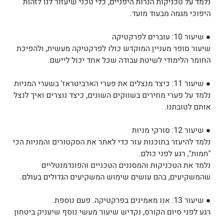
נלמד על טכניקות הנרות היפניים, כלי טכני שיעזור לנו לזהות
היפוכי מגמה מבעוד מועד.
● שיעור 10: עוברים לפרקטיקה
שיעור סופר מעניין המוקדש כולו לפרקטיקה מעשית, ולהפיכת
החומר הלימודי לשיטת עבודה שכל אחד יכול ליישם.
● שיעור 11: כיצד מנצלים את פערי הארביטראז' בשערי המניות
נלמד על פערי מחירים בשווקים השונים, כיצד נוצרים ואיך לנצל
אותם לטובתנו.
● שיעור 12: סורקי מניות
נלמד להיעזר בתוכנות עזר כדי לאתר את הסקטורים והמניות הכי
"חמות", רגע לפני כולם.
נלמד את הטכניקות והמסננים הטכניים והפונדמנטליים
שהמשקיעים, בהם עושים שימוש המשקיעים הגדולים בעולם.
● שיעור 13: אנו מאמינים בפרקטיקה. פעם נוספת.
רגע לפני סיום הקורס, נקדיש שיעור מעשי נוסף שיעניק ביטחון