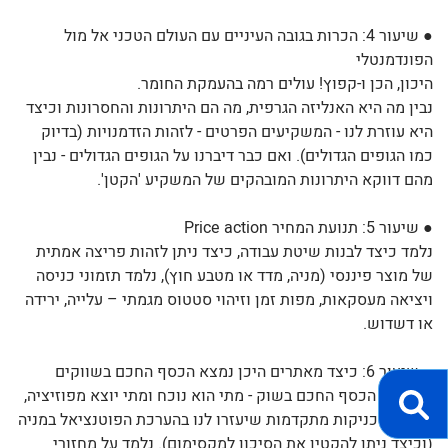
● שיעור 4: הכרות בגובה העיניים עם העולם הטכני אל מול
הפונדמנטלי
היכון, הכן ו-קפוץ! עולים רמה בהעמקת החומר.
נבין מה היא האנליזה הגרפית, מה הם היתרונות והחסרונות וכיצד
היא עוזרת לנו - המשקיעים הפרטים - לזהות הזדמנויות (בדיוק
כמו הגופים הגדולים). ואם כבר דיברנו על הגופים הגדולים - נבין
מהם דווקא היתרונות המובהקים של המשקיע 'הקטן'.
● שיעור 5: תנועת המחיר Price action
נלמד כיצד לבנות שיטת עבודה, כיצד ניתן לזהות פריצה אמתית
של מוצר פיננסי (מניה, מדד או מטבע חוץ), נלמד תזמוני כניסה
ויציאה מעסקאות, מפות זמן וזיהוי סטטוס מגמתי – עלייה, ירידה
או דשדוש.
● שיעור 6: כיצד מאתרים היכן נמצא הכסף החכם בשווקים
נלמד על הכסף החכם בשוק - מתי הוא נוכח ומתי יוצא מפוזיציה,
נרכוש טכניקות מתקדמות שיעזרו לנו בהערכת הפוטנציאל במניה
(וכיצד ניתן להקטין את הסיכון למקסימום). נלמד על מחזורי