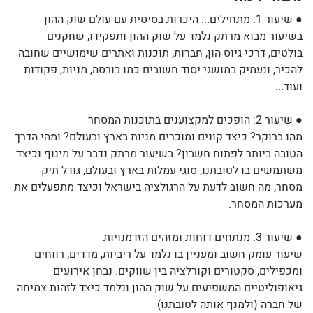
● שיעור 1: מתחילים... היכרות בסיסית עם עולם שוק ההון
בשיעור מבוא מרתק נלמד על שוק ההון ותפקידו, שחקנים
בולטים, דרכי גיוס הון, חברות, תוכנות ואתרים שימושיים שחובה
להכיר, ונעמיק במושגי יסוד חשובים כמו בורסה, מניות, פקודות
ועוד...
● שיעור 2: הופכים למקצוענים בתוכנות המסחר
מהו ברוקר? כיצד קונים ומוכרים מניות בארץ ובעולם? ומהי הדרך
הטובה ביותר לפתוח חשבון? בשיעור מרתק נדבר על מינוף וכיצד
משתמשים בו לטובתנו, סוגי עמלות בארץ ובעולם, גודל תיק
מסחר, מה חשוב לדעת על הרגולציה בישראל וכיצד מתפעלים את
מערכות המסחר.
● שיעור 3: מנתחים דוחות ומזהים הזדמנויות
שיעור עומק חשוב ומעניין בו נלמד על ריביות, מדדים, רווחים
ומכפילים, סקטורים וקורלציה בין שווקים. נבחן אירועים
גיאופוליטיים המשפיעים על שוק ההון ונלמד כיצד לזהות צמיחה
של חברה (ולמנף אותה לטובתנו)