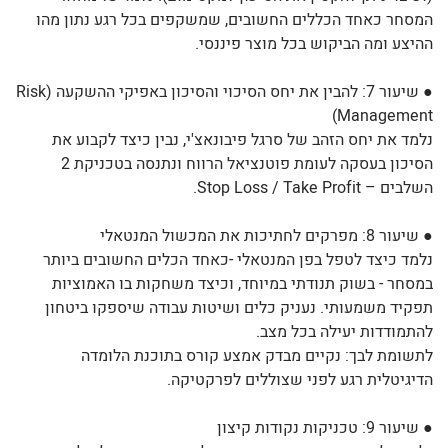
המסחר כאחד הכללים החשובים, שמשקפים בכל רגע נתון מהו
ההיצע ומה הביקוש בכל מוצר פיננסי.
● שיעור 7: להבין את יחס הסיכוי והסיכון באפיקי ההשקעה (Risk
Management)
נלמד את יחס הזהב של סרגל פיבונאצ'י, נבין כיצד לקבוע את
הסיכון בעסקה לעומת פוטנציאל הרווח ונתנסה בטכניקת 2
השלבים – Stop Loss / Take Profit.
● שיעור 8: מפרקים לחתיכות את המכשול המנטאלי
נלמד כיצד לטפל בפן המנטאלי -כאחד הכלים החשובים ביותר
במסחר - בשוק תנודתי במיוחד, וכיצד משחקות בו האמוציות
תפקיד משמעותי. נעניק כלים ושיטות עבודה שיספקו ביטחון
להתמודדות יעילה בכל מצב.
לתשומת לבך: נקיים מבדק אמצע קורס בתוכנת הלומדה
הדיגיטלית רגע לפני שצוללים לפרקטיקה.
● שיעור 9: טכניקות נקודות קיצון