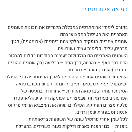
רפואה אלטרנטיבית
בקורס לימודי ארומתרפיה במכללת מלמדים את תכונות השמנים
האתריים ואת הטיפול המקצועי בהם.
שמנים אתריים מופקים מחלקי צמח ריחניים (ארומטיים), כגון:
פרחים, עלים, קליפות עצים ושורשים.
השמנים האתריים הם מולקולות זעירות החודרות בקלות למחזור
הדם דרך האף – בהרחה, דרך הפה – בבליעה (רק שמנים טהורים
מותרים) או דרך העור – במריחה.
השימוש בשמנים אתריים היה קיים לאורך ההיסטוריה בכל העולם
ושימש לריפוי ולטכסים דתיים. לדוגמה: הם שימשו ברפואה
הסינית העתיקה, ברפואה ההודית – איורוודה, בחניטה של
הפרעונים בפירמידות שבמצריים העתיקה וידוע שקליאופטרה,
מלכת מצרים העתיקה, הפילה ברשתה את המצביא הרומי מרקוס
אנטוניוס בעזרת שמן ורדים.
לכל שמן אתרי פרופיל שונה של השפעות בריאותיות:
גופנית – כגון הפגת כאבים ודלקות בעור, בשרירים, במערכת