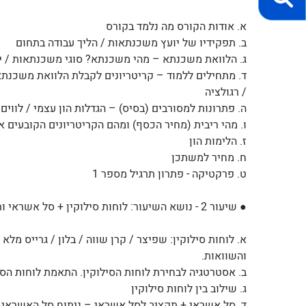
א. אודות הקורס מה נלמד בקורס
ב. תפקידיו של יועץ משכנתאות / הליך עבודה בתחום
ג. הלוואת משכנתא – מהי משכנתא? סוגי משכנתאות / ית
ד. מתחילים ללמוד – קריטריונים לקבלת הלוואת משכנתא (
/ רגולציה
ה. פתרונות למסורבים (בסיס) – הגדלות הון עצמי / לווים
ו. מהי ריבית (מחיר הכסף) ומהם הקריטריונים הקובעים 
ז. הלימות הון
ח. מחיר למשתכן
ט. פרקטיקה - פתרון תרגיל מספר 1
● שיעור 2 - נושא השיעור: לוחות סילוקין + סל אשראי ותקציב ●
א. לוחות סילוקין: שפיצר / קרן שווה / בלון / גרייס מלא /
והשוואות.
ב. אסטרטגיה לבחירת לוחות הסילוקין. התאמת לוחות הסי
ג. שילוב בין לוחות סילוקין
ד. סל אשראי + תקציב לסל אשראי – ניתוח סל האשראי ש