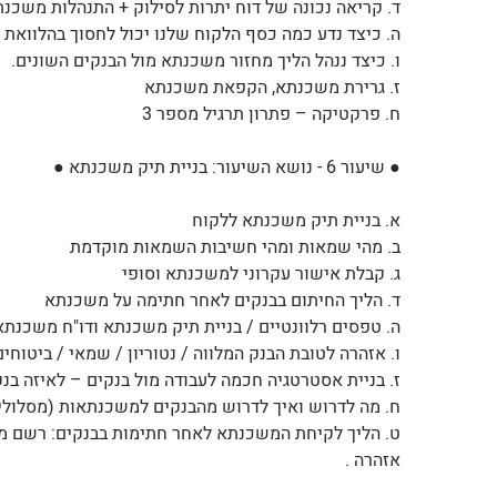
ד. קריאה נכונה של דוח יתרות לסילוק + התנהלות משכנ
ה. כיצד נדע כמה כסף הלקוח שלנו יכול לחסוך בהלוואת
ו. כיצד ננהל הליך מחזור משכנתא מול הבנקים השונים.
ז. גרירת משכנתא, הקפאת משכנתא
ח. פרקטיקה – פתרון תרגיל מספר 3
● שיעור 6 - נושא השיעור: בניית תיק משכנתא ●
א. בניית תיק משכנתא ללקוח
ב. מהי שמאות ומהי חשיבות השמאות מוקדמת
ג. קבלת אישור עקרוני למשכנתא וסופי
ד. הליך החיתום בבנקים לאחר חתימה על משכנתא
ה. טפסים רלוונטיים / בניית תיק משכנתא ודו"ח משכנתא
ו. אזהרה לטובת הבנק המלווה / נטוריון / שמאי / ביטוחים
ז. בניית אסטרטגיה חכמה לעבודה מול בנקים – לאיזה ב
ח. מה לדרוש ואיך לדרוש מהבנקים למשכנתאות (מסלולים
ט. הליך לקיחת המשכנתא לאחר חתימות בבנקים: רשם משכ
אזהרה .