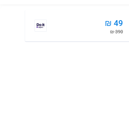
₪ 49
₪ 390