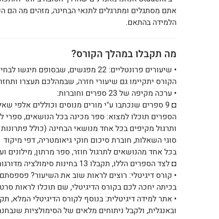
אתם מסתגלים ומתרגלים לתנאי הבחינה, מזהים מה הם הק
הלמידה בהתאם.
מה תקבלו במהלך הקורס?
• שיעורים פרונטליים: 22 מפגשים, שב
הקורס יתקיימו גם שיעורי חזרה, שבמהלכם תעצרו ותחזר
• ערכה מקיפה של 23 ספרים וחוברות:
◘ 9 ספרים שנכתבו ע"י מורים מנוסים וכוללים אלפי שא
הספרים תוכלו למצוא: ספר מכינה בכל הנושאים, ספרי לי
ותרגול מקיפים בכל אחד מנושאי הבחינה (כולל פתרונות
סוגי השאלות, חוברת סיכום חוקי גיאומטריה, דפי מיקוד
בכל אחד מהנושאים לתרגול חוזר, ספר מרתון, מילונים ועו
◘ לצד הספרים הללו, תקבלו 13 בחינות סימולציה מדורגות- שיכינו אתכם באופן הטוב והמקיף ביותר לבחינה.
• קורס דיגיטלי: רוצים לראות שוב את השיעור? פספסתם
בכיתה יחכה לכם בקורס הדיגיטלי, שם תוכלו לראות סרט
• אתר למידה דיגיטלית: בנוסף לקורס הדיגיטלי המלא, 
ובאנגלית, ולקבל ניתוחים מלאים של הסימולציות שנבחנתם