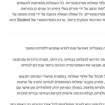
כותי: חומר הלימוד ב- Student מורכב מאלפי שאלות פסיכומטריות. כל השאלות מתאימות לנושאים
וד נכתב על ידי מורים בעלי ניסיון רב שנים הן בהוראת
פסיכומטריים. כל שאלה ושאלה נכתבה על ידי מורה מנוסה על
מנת להבטיח שכל תלמיד של Student יהנה מחומר הלימוד האיכותי והמקיף ביותר. ערכת הפסיכומטרי של Student הינה
ה באנגלית: זאת על מנת לוודא שתגיעו ללמידת החומר
ר הדרוש להצלחה בבחינה. בין היתר, תערכו היכרות עם מבנה
, תגבשו את האסטרטגייה הנכונה ביותר עבורכם לבחינה
 תרגול של אלפי שאלות. במסגרת שיעורי המרתון יתבצעו
 פתרון מקבצי שאלות המותאמים לבחינה וחזרה על שיטות
ולציות מלאות. במהלך המרתון יהיה לתלמידים זמן אישי עם
ציות, קבלת הכוונה אישית לקראת הבחינה ובניית תוכנית
התכונן לבחינה היא לערוך סימולציות לכל אורך הקורס- רק באופן הזה