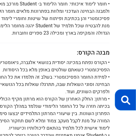
• חומר לימוד אי
ולמבנה הבחינה העדכני ומלוות בפתרונות מלאים.חומר הלימ
פסיכומטרי והן בכתיבת ופיתוח של שיטות וחומרי לימוד 
הגדולה והמקיפה בארץ ומכילה 23 ספרים וחוברות.
מבנה הקורס:
• הקורס נפתח במכינה יסודית בנושאי אלגברה, גיאומטרי
הפסיכומטרי כשאתם שולטים באופן מלא בכל היסודות.
• למידת החומר הפסיכומטרי: בשלב זה תלמדו את כל החומ
הבחינה וסוגי השאלות שבה, תתרגלו שאלות בכל הנושאים
ולפרקים השונים, ועוד.
• מרתון: החלק האחרון של הקורס הוא מרתון מקיף הכולל
בכיתה חזרה על כל החומר הלימודי שנלמד במהלך הקורס,
הפתרון השונות. בין שיעורי המרתון התלמידים יבצעו סימ
המורה על מנת לקבל מעקב צמוד ומלא לשם תחקור הסימול
לימוד אישית לכל תלמיד בהתאם ליכולותיו וכישוריו.
• ב-Student אנחנו מאמינים שהדרך הטובה ביותר ל