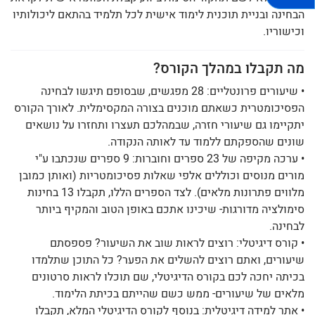
הבחינה ובניית תוכנית לימוד אישית לכל תלמיד בהתאם ליכולותיו
וכישוריו.
מה תקבלו במהלך הקורס?
• שיעורים פרונטליים: 28 מפגשים, שבסופם תיגשו לבחינה
הפסיכומטרית כשאתם מוכנים בצורה המקסימלית. לאורך הקורס
יתקיימו גם שיעורי חזרה, שבמהלכם תעצרו ותחזרו על נושאים
שונים שהספקתם ללמוד עד לאותה הנקודה.
• ערכה מקיפה של 23 ספרים וחוברות: 9 ספרים שנכתבו ע"י
מורים מנוסים וכוללים אלפי שאלות פסיכומטריות (ואותן כמובן
מלווים פתרונות מלאים). לצד הספרים הללו, תקבלו 13 בחינות
סימולציה מדורגות- שיכינו אתכם באופן הטוב והמקיף ביותר
לבחינה.
• קורס דיגיטלי: רוצים לראות שוב את השיעור? פספסתם
שיעורים, ואתם רוצים להשלים את הפער? כל התוכן שתלמדו
בכיתה יחכה לכם בקורס הדיגיטלי, שם תוכלו לראות סרטונים
מלאים של שיעורים- ממש כשם שהייתם בכיתת הלימוד.
• אתר למידה דיגיטלית: בנוסף לקורס הדיגיטלי המלא, תקבלו