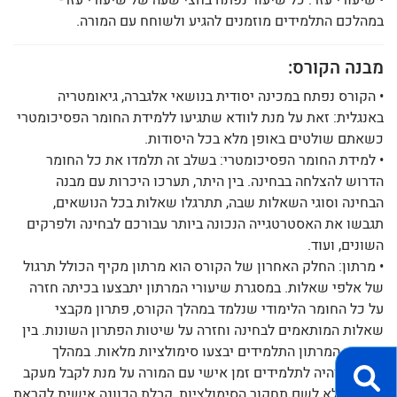
• שיעורי עזר: כל שיעור נפתח בחצי שעה של שיעורי עזר-
במהלכם התלמידים מוזמנים להגיע ולשוחח עם המורה.
מבנה הקורס:
• הקורס נפתח במכינה יסודית בנושאי אלגברה, גיאומטריה
באנגלית: זאת על מנת לוודא שתגיעו ללמידת החומר הפסיכומטרי
כשאתם שולטים באופן מלא בכל היסודות.
• למידת החומר הפסיכומטרי: בשלב זה תלמדו את כל החומר
הדרוש להצלחה בבחינה. בין היתר, תערכו היכרות עם מבנה
הבחינה וסוגי השאלות שבה, תתרגלו שאלות בכל הנושאים,
תגבשו את האסטרטגייה הנכונה ביותר עבורכם לבחינה ולפרקים
השונים, ועוד.
• מרתון: החלק האחרון של הקורס הוא מרתון מקיף הכולל תרגול
של אלפי שאלות. במסגרת שיעורי המרתון יתבצעו בכיתה חזרה
על כל החומר הלימודי שנלמד במהלך הקורס, פתרון מקבצי
שאלות המותאמים לבחינה וחזרה על שיטות הפתרון השונות. בין
שיעורי המרתון התלמידים יבצעו סימולציות מלאות. במהלך
המרתון יהיה לתלמידים זמן אישי עם המורה על מנת לקבל מעקב
צמוד ומלא לשם תחקור הסימולציות, קבלת הכוונה אישית לקראת