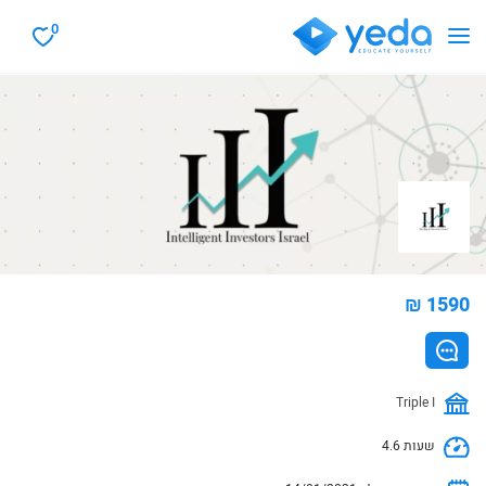
0
₪ 1590
Triple I
4.6 שעות