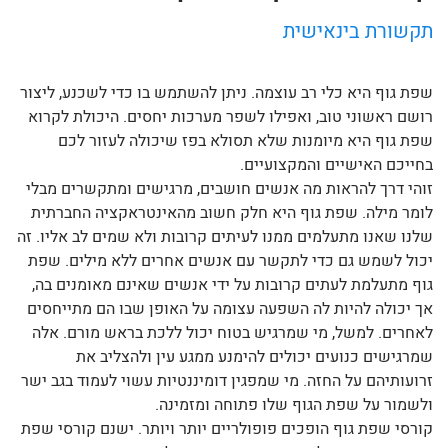
תקשורת בינאישית
שפת גוף היא כלי רב עוצמה. ניתן להשתמש בו כדי לשכנע, ליצור
רושם ראשוני טוב, ואפילו לשפר מערכות יחסים. היכולת לקרוא
שפת גוף היא מיומנות שלא תסולא בפז שיכולה לעזור לכם
בחייכם האישיים והמקצועיים.
זוהי דרך להראות מה אנשים חושבים, מרגישים ומתקשרים מבלי
לומר מילה. שפת גוף היא חלק חשוב מהאינטראקציה החברתית
שלנו שאנו מתעלמים ממנו לעיתים קרובות ולא שמים לב אליו. זה
יכול לשמש גם כדי לתקשר עם אנשים אחרים ללא מילים. שפת
גוף מתעלמת לעתים קרובות על ידי אנשים שאינם מאומנים בה,
אך יכולה להיות לה השפעה עצומה על האופן שבו הם מתייחסים
לאחרים. למשל, מי שמרגיש בטוח יכול ללכת בראש מורם. אלה
שמרגישים כנועים יכולים להימנע ממגע עין ולהצליב את
זרועותיהם על החזה. מי שמפגין דומיננטיות עשוי לעמוד בגב ישר
ולשמור על שפת הגוף שלו פתוחה ומזמינה.
קורסי שפת גוף הופכים פופולריים יותר ויותר. ישנם קורסי שפת