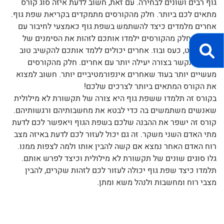
גוף רבים ושונים לבחירה. עם זאת, חשוב לדעת איזה סוג קורס
מתאים לכם ביותר. חלק מהקורסים מתמקדים בקריאת שפת גוף.
אחרים מלמדים כיצד להשתמש בשפת גוף כאמצעי לחיבור עם
אחרים. חלק מהקורסים ילמדו אותכם לזהות את הסימנים של
קונפליקט, כעס ובוז. אחרים יכולים ללמד אותכם להקשיב טוב
יותר ולתקשר בצורה יעילה יותר עם אחרים. חלק מהקורסים
מעשיים יותר בעוד שאחרים אינפורמטיביים יותר. חשוב למצוא
את הקורס המתאים ביותר לצרכים שלכם!
בקורס זה תלמדו ששפת גוף היא צורה של תקשורת לא מילולית
שאנשים משתמשים בה כדי לבטא את מחשבותיהם ורגשותיהם.
קורס זה ישפר את ההבנה שלכם בשפת הגוף ויאפשר לכם לדעת
מתי האדם השני משקר. זה גם יכול לעזור לכם לדעת באיזה מצב
רוח האדם האחר נמצא אם קשה להבין אותו ולמה לצפות ממנו.
גלו סוגים שונים של תקשורת לא מילולית וכיצד לפרש אותם.
תלמדו כיצד שפת גוף יכולה לעזור לכם לזהות שקרים, להבין
מצבי רוח ומחשבות ולנהל משא ומתן.