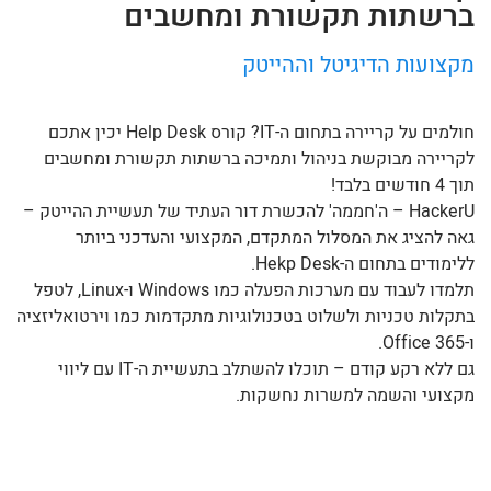
ברשתות תקשורת ומחשבים
מקצועות הדיגיטל וההייטק
חולמים על קריירה בתחום ה-IT? קורס Help Desk יכין אתכם
לקריירה מבוקשת בניהול ותמיכה ברשתות תקשורת ומחשבים
תוך 4 חודשים בלבד!
HackerU – ה'חממה' להכשרת דור העתיד של תעשיית ההייטק –
גאה להציג את המסלול המתקדם, המקצועי והעדכני ביותר
ללימודים בתחום ה-Hekp Desk.
תלמדו לעבוד עם מערכות הפעלה כמו Windows ו-Linux, לטפל
בתקלות טכניות ולשלוט בטכנולוגיות מתקדמות כמו וירטואליזציה
ו-Office 365.
גם ללא רקע קודם – תוכלו להשתלב בתעשיית ה-IT עם ליווי
מקצועי והשמה למשרות נחשקות.