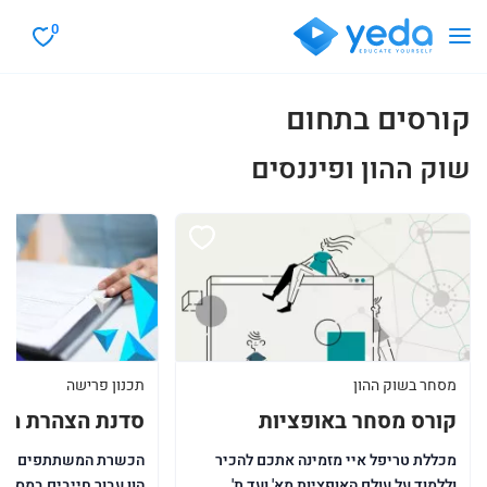
0
קורסים בתחום
שוק ההון ופיננסים
מסחר בשוק ההון
תכנון פרישה
קורס מסחר באופציות
סדנת הצהרת הון
מכללת טריפל איי מזמינה אתכם להכיר
הכשרת המשתתפים בסד
וללמוד על עולם האופציות מא' ועד ת',
הון עבור חייבים במס, 